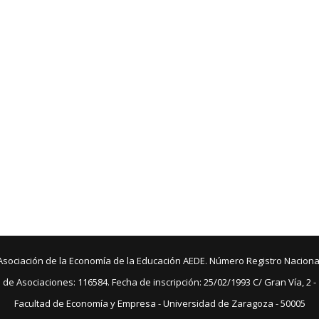
Asociación de la Economía de la Educación AEDE. Número Registro Naciona
de Asociaciones: 116584. Fecha de inscripción: 25/02/1993 C/ Gran Vía, 2 -
Facultad de Economía y Empresa - Universidad de Zaragoza - 50005