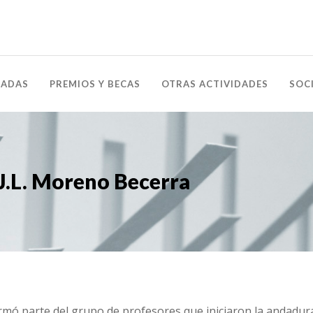
NADAS
PREMIOS Y BECAS
OTRAS ACTIVIDADES
SOC
 J.L. Moreno Becerra
mó parte del grupo de profesores que iniciaron la andadura