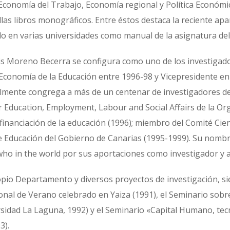
onomía del Trabajo, Economía regional y Política Económica 
ellas libros monográficos. Entre éstos destaca la reciente ap
zado en varias universidades como manual de la asignatura d
uis Moreno Becerra se configura como uno de los investigado
e Economía de la Educación entre 1996-98 y Vicepresidente e
ualmente congrega a más de un centenar de investigadores 
r Education, Employment, Labour and Social Affairs de la Or
inanciación de la educación (1996); miembro del Comité Cient
de Educación del Gobierno de Canarias (1995-1999). Su nombre
who in the world por sus aportaciones como investigador y a
ropio Departamento y diversos proyectos de investigación, 
cional de Verano celebrado en Yaiza (1991), el Seminario sob
sidad La Laguna, 1992) y el Seminario «Capital Humano, tecn
3).