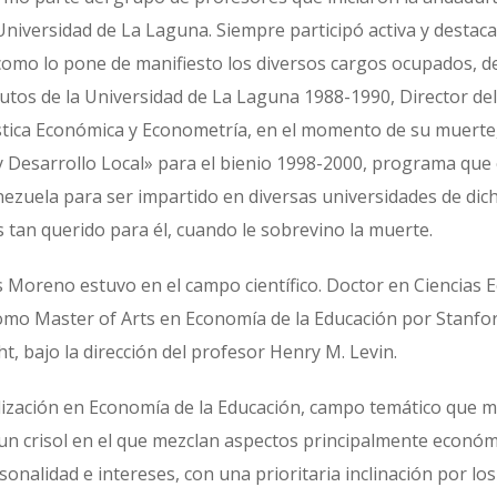
Universidad de La Laguna. Siempre participó activa y destac
 como lo pone de manifiesto los diversos cargos ocupados, de
utos de la Universidad de La Laguna 1988-1990, Director d
ística Económica y Econometría, en el momento de su muert
 Desarrollo Local» para el bienio 1998-2000, programa que e
nezuela para ser impartido en diversas universidades de di
s tan querido para él, cuando le sobrevino la muerte.
is Moreno estuvo en el campo científico. Doctor en Ciencias
omo Master of Arts en Economía de la Educación por Stanford
, bajo la dirección del profesor Henry M. Levin.
lización en Economía de la Educación, campo temático que m
 un crisol en el que mezclan aspectos principalmente económic
onalidad e intereses, con una prioritaria inclinación por los