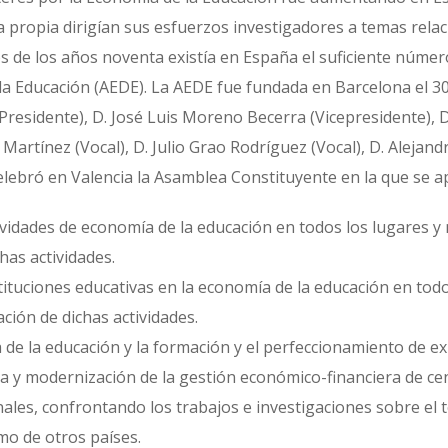
iva propia dirigían sus esfuerzos investigadores a temas rel
pios de los años noventa existía en España el suficiente núm
 la Educación (AEDE). La AEDE fue fundada en Barcelona el 
Presidente), D. José Luis Moreno Becerra (Vicepresidente), D
artínez (Vocal), D. Julio Grao Rodríguez (Vocal), D. Alejand
elebró en Valencia la Asamblea Constituyente en la que se ap
ctividades de economía de la educación en todos los lugares y
has actividades.
nstituciones educativas en la economía de la educación en to
ción de dichas actividades.
de la educación y la formación y el perfeccionamiento de ex
 y modernización de la gestión económico-financiera de cen
les, confrontando los trabajos e investigaciones sobre el t
mo de otros países.