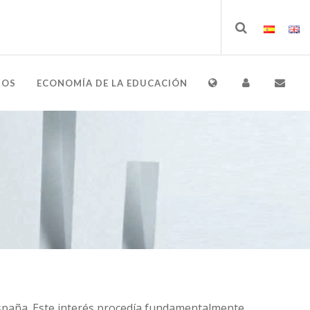
IOS
ECONOMÍA DE LA EDUCACIÓN
España. Este interés procedía fundamentalmente