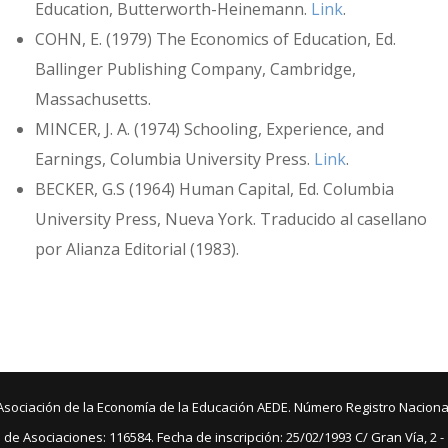
Education, Butterworth-Heinemann.
Link
.
COHN, E. (1979) The Economics of Education, Ed.
Ballinger Publishing Company, Cambridge,
Massachusetts.
MINCER, J. A. (1974) Schooling, Experience, and
Earnings, Columbia University Press.
Link
.
BECKER, G.S (1964) Human Capital, Ed. Columbia
University Press, Nueva York. Traducido al casellano
por Alianza Editorial (1983).
Asociación de la Economía de la Educación AEDE. Número Registro Naciona
de Asociaciones: 116584. Fecha de inscripción: 25/02/1993 C/ Gran Vía, 2 -