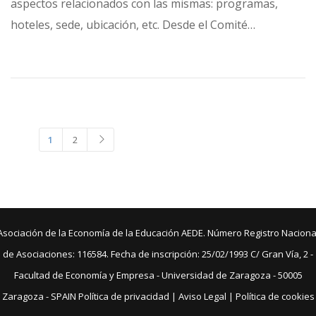
aspectos relacionados con las mismas: programas,
hoteles, sede, ubicación, etc. Desde el Comité…
1
2
Asociación de la Economía de la Educación AEDE. Número Registro Naciona
de Asociaciones: 116584. Fecha de inscripción: 25/02/1993 C/ Gran Vía, 2 -
Facultad de Economía y Empresa - Universidad de Zaragoza - 50005
Zaragoza - SPAIN
Política de privacidad
|
Aviso Legal
|
Política de cookies