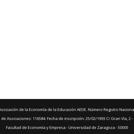
Asociación de la Economía de la Educación AEDE. Número Registro Naciona
de Asociaciones: 116584. Fecha de inscripción: 25/02/1993 C/ Gran Vía, 2 -
Facultad de Economía y Empresa - Universidad de Zaragoza - 50005