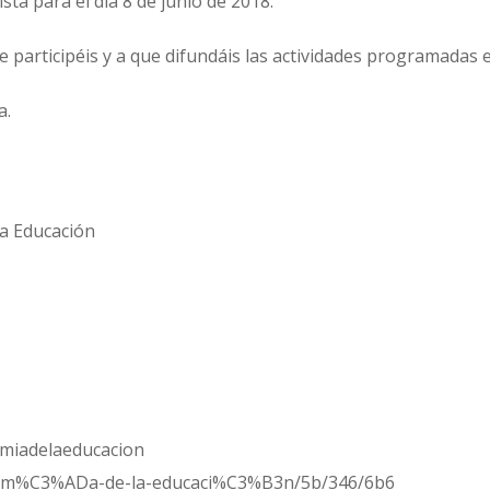
sta para el día 8 de junio de 2018.
participéis y a que difundáis las actividades programadas 
a.
la Educación
omiadelaeducacion
conom%C3%ADa-de-la-educaci%C3%B3n/5b/346/6b6